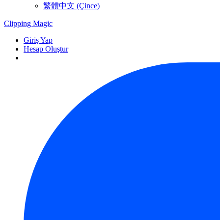
繁體中文 (Çince)
Clipping
Magic
Giriş Yap
Hesap Oluştur