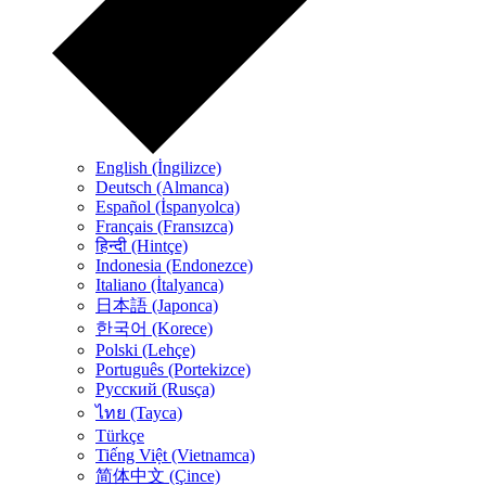
English (İngilizce)
Deutsch (Almanca)
Español (İspanyolca)
Français (Fransızca)
हिन्दी (Hintçe)
Indonesia (Endonezce)
Italiano (İtalyanca)
日本語 (Japonca)
한국어 (Korece)
Polski (Lehçe)
Português (Portekizce)
Русский (Rusça)
ไทย (Tayca)
Türkçe
Tiếng Việt (Vietnamca)
简体中文 (Çince)