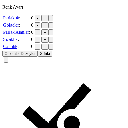
Renk Ayarı
Parlaklık
:
0
-
+
Gölgeler
:
0
-
+
Parlak Alanlar
:
0
-
+
Sıcaklık
:
0
-
+
Canlılık
:
0
-
+
Otomatik Düzeyler
Sıfırla