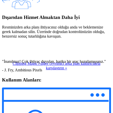
Dışarıdan Hizmet Almaktan Daha İyi
Resminizden arka planı ihtiyacınız olduğu anda ve beklemenize
gerek kalmadan silin. Üzerinde doğrudan kontrolünüzün olduğu,
benzersiz sonuç tutarlılığına kavuşun.
"İnanılmaz! Çok ihtiyaç duyulan, harika bir araç hazırlamışsınız."
Clipping Magic'i diğer çevrimiçi arka plan kaldırıcılarla
karşılaştırın
»
- J. Fry, Ambitious Pixels
Kullanım Alanları: