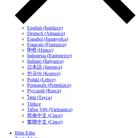
English (İngilizce)
Deutsch (Almanca)
Español (İspanyolca)
Français (Fransızca)
हिन्दी (Hintçe)
Indonesia (Endonezce)
Italiano (İtalyanca)
日本語 (Japonca)
한국어 (Korece)
Polski (Lehçe)
Português (Portekizce)
Русский (Rusça)
ไทย (Tayca)
Türkçe
Tiếng Việt (Vietnamca)
简体中文 (Çince)
繁體中文 (Çince)
Bilgi Edin