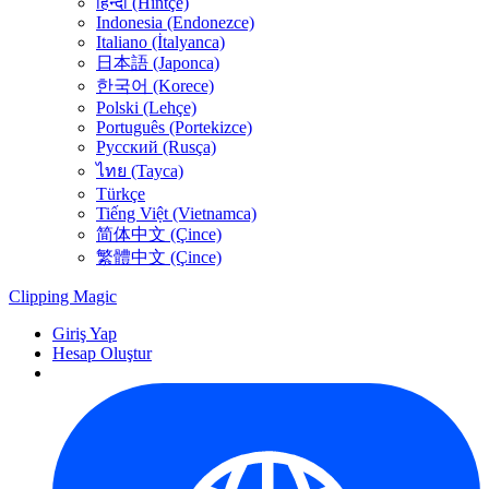
हिन्दी (Hintçe)
Indonesia (Endonezce)
Italiano (İtalyanca)
日本語 (Japonca)
한국어 (Korece)
Polski (Lehçe)
Português (Portekizce)
Русский (Rusça)
ไทย (Tayca)
Türkçe
Tiếng Việt (Vietnamca)
简体中文 (Çince)
繁體中文 (Çince)
Clipping
Magic
Giriş Yap
Hesap Oluştur