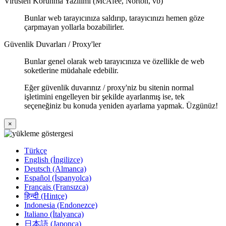
Virüsten Korunma Yazılımı (McAfee, Norton, vb)
Bunlar web tarayıcınıza saldırıp, tarayıcınızı hemen göze
çarpmayan yollarla bozabilirler.
Güvenlik Duvarları / Proxy'ler
Bunlar genel olarak web tarayıcınıza ve özellikle de web
soketlerine müdahale edebilir.
Eğer güvenlik duvarınız / proxy'niz bu sitenin normal
işletimini engelleyen bir şekilde ayarlanmış ise, tek
seçeneğiniz bu konuda yeniden ayarlama yapmak. Üzgünüz!
×
Türkçe
English (İngilizce)
Deutsch (Almanca)
Español (İspanyolca)
Français (Fransızca)
हिन्दी (Hintçe)
Indonesia (Endonezce)
Italiano (İtalyanca)
日本語 (Japonca)