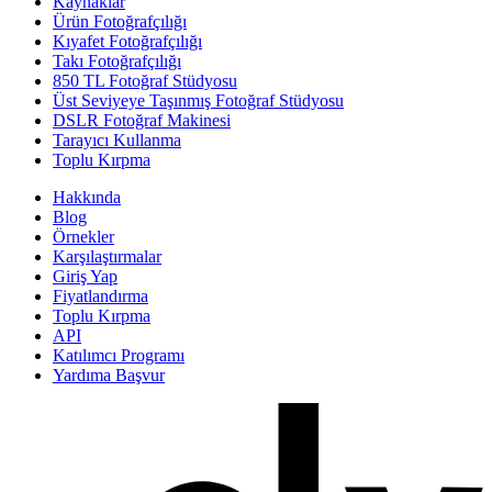
Kaynaklar
Ürün Fotoğrafçılığı
Kıyafet Fotoğrafçılığı
Takı Fotoğrafçılığı
850 TL Fotoğraf Stüdyosu
Üst Seviyeye Taşınmış Fotoğraf Stüdyosu
DSLR Fotoğraf Makinesi
Tarayıcı Kullanma
Toplu Kırpma
Hakkında
Blog
Örnekler
Karşılaştırmalar
Giriş Yap
Fiyatlandırma
Toplu Kırpma
API
Katılımcı Programı
Yardıma Başvur