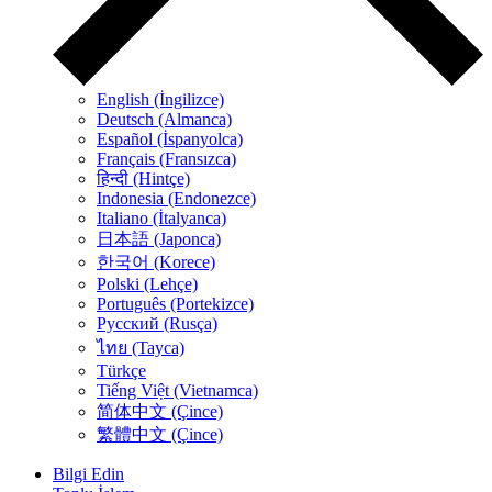
English (İngilizce)
Deutsch (Almanca)
Español (İspanyolca)
Français (Fransızca)
हिन्दी (Hintçe)
Indonesia (Endonezce)
Italiano (İtalyanca)
日本語 (Japonca)
한국어 (Korece)
Polski (Lehçe)
Português (Portekizce)
Русский (Rusça)
ไทย (Tayca)
Türkçe
Tiếng Việt (Vietnamca)
简体中文 (Çince)
繁體中文 (Çince)
Bilgi Edin