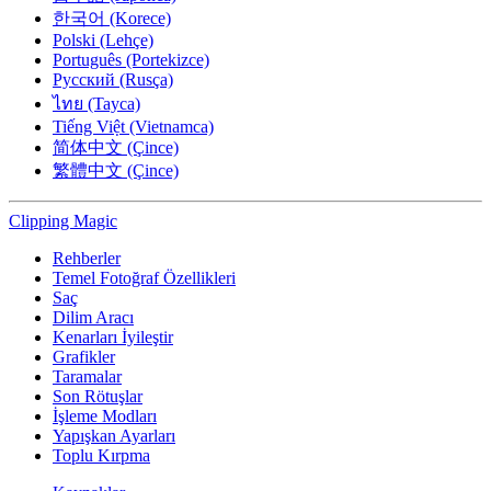
한국어 (Korece)
Polski (Lehçe)
Português (Portekizce)
Русский (Rusça)
ไทย (Tayca)
Tiếng Việt (Vietnamca)
简体中文 (Çince)
繁體中文 (Çince)
Clipping
Magic
Rehberler
Temel Fotoğraf Özellikleri
Saç
Dilim Aracı
Kenarları İyileştir
Grafikler
Taramalar
Son Rötuşlar
İşleme Modları
Yapışkan Ayarları
Toplu Kırpma