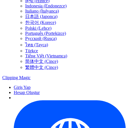
हिन्दी (Hintçe)
Indonesia (Endonezce)
Italiano (İtalyanca)
日本語 (Japonca)
한국어 (Korece)
Polski (Lehçe)
Português (Portekizce)
Русский (Rusça)
ไทย (Tayca)
Türkçe
Tiếng Việt (Vietnamca)
简体中文 (Çince)
繁體中文 (Çince)
Clipping
Magic
Giriş Yap
Hesap Oluştur