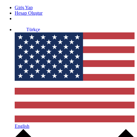
Giriş Yap
Hesap Oluştur
Türkçe
English