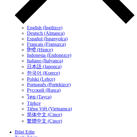
English (İngilizce)
Deutsch (Almanca)
Español (İspanyolca)
Français (Fransızca)
हिन्दी (Hintçe)
Indonesia (Endonezce)
Italiano (İtalyanca)
日本語 (Japonca)
한국어 (Korece)
Polski (Lehçe)
Português (Portekizce)
Русский (Rusça)
ไทย (Tayca)
Türkçe
Tiếng Việt (Vietnamca)
简体中文 (Çince)
繁體中文 (Çince)
Bilgi Edin