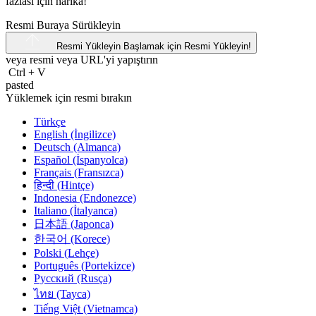
fazlası için harika!
Resmi Buraya Sürükleyin
Resmi Yükleyin
Başlamak için Resmi Yükleyin!
veya resmi veya
URL'yi
yapıştırın
Ctrl
+
V
pasted
Yüklemek için resmi bırakın
Türkçe
English (İngilizce)
Deutsch (Almanca)
Español (İspanyolca)
Français (Fransızca)
हिन्दी (Hintçe)
Indonesia (Endonezce)
Italiano (İtalyanca)
日本語 (Japonca)
한국어 (Korece)
Polski (Lehçe)
Português (Portekizce)
Русский (Rusça)
ไทย (Tayca)
Tiếng Việt (Vietnamca)