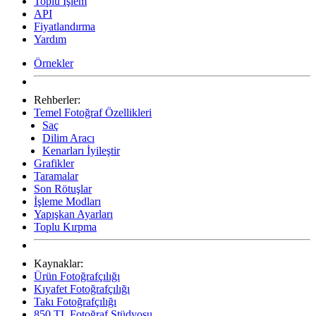
Toplu İşlem
API
Fiyatlandırma
Yardım
Örnekler
Rehberler:
Temel Fotoğraf Özellikleri
Saç
Dilim Aracı
Kenarları İyileştir
Grafikler
Taramalar
Son Rötuşlar
İşleme Modları
Yapışkan Ayarları
Toplu Kırpma
Kaynaklar:
Ürün Fotoğrafçılığı
Kıyafet Fotoğrafçılığı
Takı Fotoğrafçılığı
850 TL Fotoğraf Stüdyosu