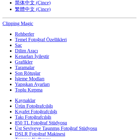
简体中文 (Çince)
繁體中文 (Çince)
Clipping
Magic
Rehberler
Temel Fotoğraf Özellikleri
Saç
Dilim Aracı
Kenarları İyileştir
Grafikler
Taramalar
Son Rötuşlar
İşleme Modları
Yapışkan Ayarları
Toplu Kırpma
Kaynaklar
Ürün Fotoğrafçılığı
Kıyafet Fotoğrafçılığı
Takı Fotoğrafçılığı
850 TL Fotoğraf Stüdyosu
Üst Seviyeye Taşınmış Fotoğraf Stüdyosu
DSLR Fotoğraf Makinesi