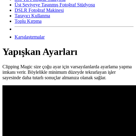
Üst Seviyeye Taşınmış Fotoğraf Stüdyosu
DSLR Fotoğraf Makinesi
Tarayıcı Kullanma
Toplu Kırpma
Karşılaştırmalar
Yapışkan Ayarları
Clipping Magic size çoğu ayar için varsayılanlarda ayarlama yapma
imkanı verir. Böylelikle minimum düzeyde tekrarlayan işler
sayesinde daha tutarlı sonuçlar almanıza olanak sağlar.