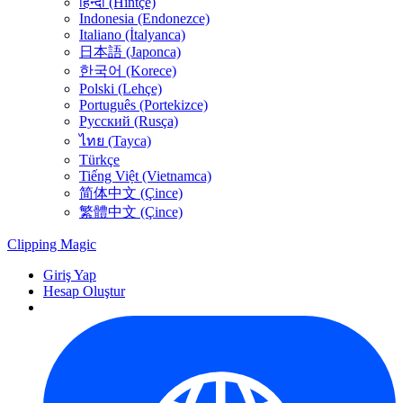
हिन्दी (Hintçe)
Indonesia (Endonezce)
Italiano (İtalyanca)
日本語 (Japonca)
한국어 (Korece)
Polski (Lehçe)
Português (Portekizce)
Русский (Rusça)
ไทย (Tayca)
Türkçe
Tiếng Việt (Vietnamca)
简体中文 (Çince)
繁體中文 (Çince)
Clipping
Magic
Giriş Yap
Hesap Oluştur