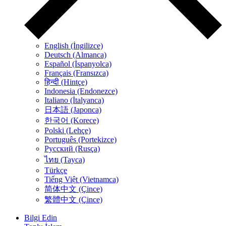
English (İngilizce)
Deutsch (Almanca)
Español (İspanyolca)
Français (Fransızca)
हिन्दी (Hintçe)
Indonesia (Endonezce)
Italiano (İtalyanca)
日本語 (Japonca)
한국어 (Korece)
Polski (Lehçe)
Português (Portekizce)
Русский (Rusça)
ไทย (Tayca)
Türkçe
Tiếng Việt (Vietnamca)
简体中文 (Çince)
繁體中文 (Çince)
Bilgi Edin