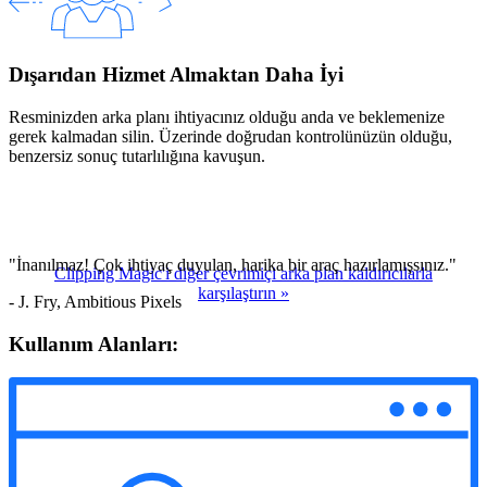
Dışarıdan Hizmet Almaktan Daha İyi
Resminizden arka planı ihtiyacınız olduğu anda ve beklemenize
gerek kalmadan silin. Üzerinde doğrudan kontrolünüzün olduğu,
benzersiz sonuç tutarlılığına kavuşun.
"İnanılmaz! Çok ihtiyaç duyulan, harika bir araç hazırlamışsınız."
Clipping Magic'i diğer çevrimiçi arka plan kaldırıcılarla
karşılaştırın
»
- J. Fry, Ambitious Pixels
Kullanım Alanları: