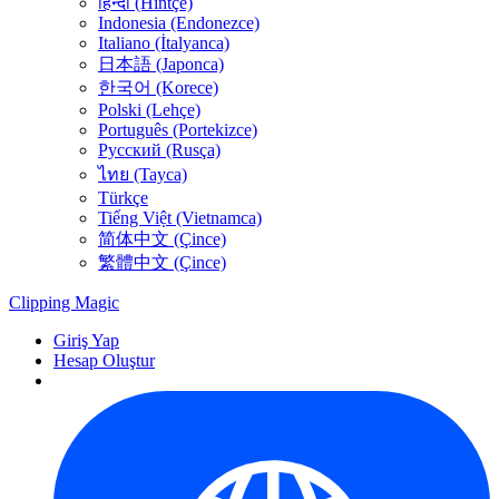
हिन्दी (Hintçe)
Indonesia (Endonezce)
Italiano (İtalyanca)
日本語 (Japonca)
한국어 (Korece)
Polski (Lehçe)
Português (Portekizce)
Русский (Rusça)
ไทย (Tayca)
Türkçe
Tiếng Việt (Vietnamca)
简体中文 (Çince)
繁體中文 (Çince)
Clipping
Magic
Giriş Yap
Hesap Oluştur