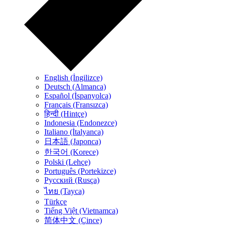
English (İngilizce)
Deutsch (Almanca)
Español (İspanyolca)
Français (Fransızca)
हिन्दी (Hintçe)
Indonesia (Endonezce)
Italiano (İtalyanca)
日本語 (Japonca)
한국어 (Korece)
Polski (Lehçe)
Português (Portekizce)
Русский (Rusça)
ไทย (Tayca)
Türkçe
Tiếng Việt (Vietnamca)
简体中文 (Çince)