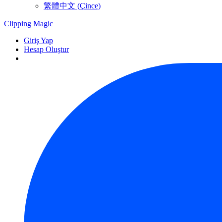
繁體中文 (Çince)
Clipping
Magic
Giriş Yap
Hesap Oluştur