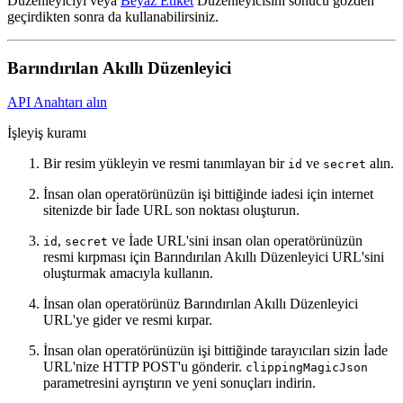
Düzenleyiciyi veya
Beyaz Etiket
Düzenleyicisini sonucu gözden
geçirdikten sonra da kullanabilirsiniz.
Barındırılan Akıllı Düzenleyici
API Anahtarı alın
İşleyiş kuramı
Bir resim yükleyin ve resmi tanımlayan bir
ve
alın.
id
secret
İnsan olan operatörünüzün işi bittiğinde iadesi için internet
sitenizde bir İade URL son noktası oluşturun.
,
ve İade URL'sini insan olan operatörünüzün
id
secret
resmi kırpması için Barındırılan Akıllı Düzenleyici URL'sini
oluşturmak amacıyla kullanın.
İnsan olan operatörünüz Barındırılan Akıllı Düzenleyici
URL'ye gider ve resmi kırpar.
İnsan olan operatörünüzün işi bittiğinde tarayıcıları sizin İade
URL'nize HTTP POST'u gönderir.
clippingMagicJson
parametresini ayrıştırın ve yeni sonuçları indirin.