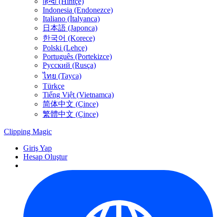
हिन्दी (Hintçe)
Indonesia (Endonezce)
Italiano (İtalyanca)
日本語 (Japonca)
한국어 (Korece)
Polski (Lehçe)
Português (Portekizce)
Русский (Rusça)
ไทย (Tayca)
Türkçe
Tiếng Việt (Vietnamca)
简体中文 (Çince)
繁體中文 (Çince)
Clipping
Magic
Giriş Yap
Hesap Oluştur