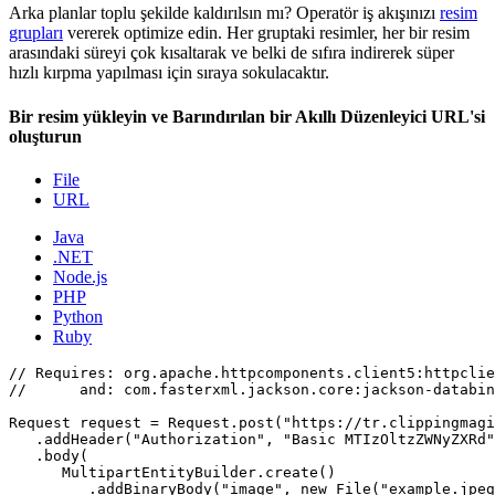
Arka planlar toplu şekilde kaldırılsın mı? Operatör iş akışınızı
resim
grupları
vererek optimize edin. Her gruptaki resimler, her bir resim
arasındaki süreyi çok kısaltarak ve belki de sıfıra indirerek süper
hızlı kırpma yapılması için sıraya sokulacaktır.
Bir resim yükleyin ve Barındırılan bir Akıllı Düzenleyici URL'si
oluşturun
File
URL
Java
.NET
Node.js
PHP
Python
Ruby
// Requires: org.apache.httpcomponents.client5:httpclie
//      and: com.fasterxml.jackson.core:jackson-databin
Request request = Request.post("https://tr.clippingmagi
   .addHeader("Authorization", "Basic MTIzOltzZWNyZXRd"
   .body(

      MultipartEntityBuilder.create()

         .addBinaryBody("image", new File("example.jpeg