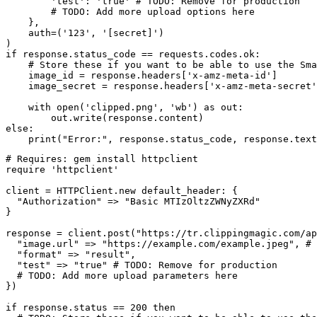
        'test': 'true' # TODO: Remove for production

        # TODO: Add more upload options here

    },

    auth=('123', '[secret]')

)

if response.status_code == requests.codes.ok:

    # Store these if you want to be able to use the Sma
    image_id = response.headers['x-amz-meta-id']

    image_secret = response.headers['x-amz-meta-secret'
    with open('clipped.png', 'wb') as out:

        out.write(response.content)

else:

# Requires: gem install httpclient

require 'httpclient'

client = HTTPClient.new default_header: {

  "Authorization" => "Basic MTIzOltzZWNyZXRd"

}

response = client.post("https://tr.clippingmagic.com/ap
  "image.url" => "https://example.com/example.jpeg", # 
  "format" => "result",

  "test" => "true" # TODO: Remove for production

  # TODO: Add more upload parameters here

})

if response.status == 200 then
