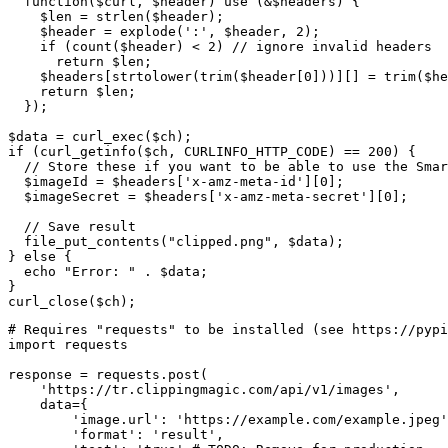
  function($curl, $header) use (&$headers) {

    $len = strlen($header);

    $header = explode(':', $header, 2);

    if (count($header) < 2) // ignore invalid headers

      return $len;

    $headers[strtolower(trim($header[0]))][] = trim($he
    return $len;

  });

$data = curl_exec($ch);

if (curl_getinfo($ch, CURLINFO_HTTP_CODE) == 200) {

  // Store these if you want to be able to use the Smar
  $imageId = $headers['x-amz-meta-id'][0];

  $imageSecret = $headers['x-amz-meta-secret'][0];

  // Save result

  file_put_contents("clipped.png", $data);

} else {

  echo "Error: " . $data;

}

curl_close($ch);
# Requires "requests" to be installed (see https://pypi
import requests

response = requests.post(

    'https://tr.clippingmagic.com/api/v1/images',

    data={

        'image.url': 'https://example.com/example.jpeg'
        'format': 'result',
