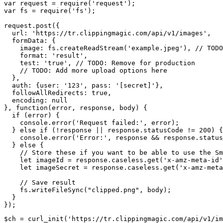
var request = require('request');

var fs = require('fs');

request.post({

  url: 'https://tr.clippingmagic.com/api/v1/images',

  formData: {

    image: fs.createReadStream('example.jpeg'), // TODO
    format: 'result',

    test: 'true', // TODO: Remove for production

    // TODO: Add more upload options here

  },

  auth: {user: '123', pass: '[secret]'},

  followAllRedirects: true,

  encoding: null

}, function(error, response, body) {

  if (error) {

    console.error('Request failed:', error);

  } else if (!response || response.statusCode != 200) {

    console.error('Error:', response && response.status
  } else {

    // Store these if you want to be able to use the Sm
    let imageId = response.caseless.get('x-amz-meta-id'
    let imageSecret = response.caseless.get('x-amz-meta
    // Save result

    fs.writeFileSync("clipped.png", body);

  }

$ch = curl_init('https://tr.clippingmagic.com/api/v1/im