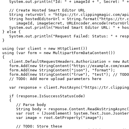
   System.out.println("Id: " + imageId + ", Secret: " +
   // Create Hosted Smart Editor URL

   String returnUrl = "https://tr.clippingmagic.com/api
   String hostedEditorUrl = String.format("https://tr.c
      imageId, imageSecret, URLEncoder.encode(returnUrl
   System.out.println("Hosted Smart Editor URL: " + hos
} else {

   System.out.println("Request Failed: Status: " + resp
using (var client = new HttpClient())

using (var form = new MultipartFormDataContent())

{

   client.DefaultRequestHeaders.Authorization = new Aut
   form.Add(new StringContent("https://example.com/exam
   form.Add(new StringContent("json"), "format");

   form.Add(new StringContent("true"), "test"); // TODO
   // TODO: Add more upload parameters here

   var response = client.PostAsync("https://tr.clipping
   if (response.IsSuccessStatusCode)

   {

      // Parse body

      String body = response.Content.ReadAsStringAsync(
      var root = (JsonElement) System.Text.Json.JsonSer
      var image = root.GetProperty("image");

      // TODO: Store these
