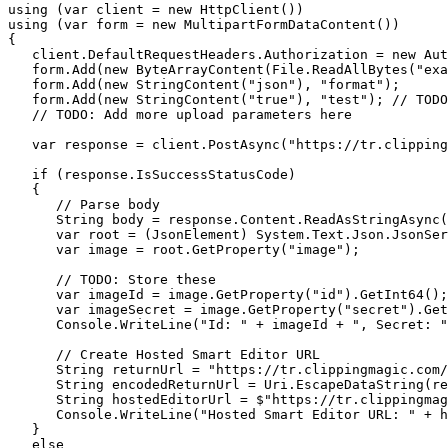
using (var client = new HttpClient())

using (var form = new MultipartFormDataContent())

{

   client.DefaultRequestHeaders.Authorization = new Aut
   form.Add(new ByteArrayContent(File.ReadAllBytes("exa
   form.Add(new StringContent("json"), "format");

   form.Add(new StringContent("true"), "test"); // TODO
   // TODO: Add more upload parameters here

   var response = client.PostAsync("https://tr.clipping
   if (response.IsSuccessStatusCode)

   {

      // Parse body

      String body = response.Content.ReadAsStringAsync(
      var root = (JsonElement) System.Text.Json.JsonSer
      var image = root.GetProperty("image");

      // TODO: Store these

      var imageId = image.GetProperty("id").GetInt64();

      var imageSecret = image.GetProperty("secret").Get
      Console.WriteLine("Id: " + imageId + ", Secret: "
      // Create Hosted Smart Editor URL

      String returnUrl = "https://tr.clippingmagic.com/
      String encodedReturnUrl = Uri.EscapeDataString(re
      String hostedEditorUrl = $"https://tr.clippingmag
      Console.WriteLine("Hosted Smart Editor URL: " + h
   }

   else
