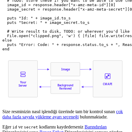
  # TODO: Store these if you want to be able to use the
  image_id = response.header["x-amz-meta-id"][0]

  image_secret = response.header["x-amz-meta-secret"][0
  puts "Id: " + image_id.to_s

  puts "Secret: " + image_secret.to_s

  # Write result to disk, TODO: or wherever you'd like

  File.open("clipped.png", 'w') { |file| file.write(res
else

  puts "Error: Code: " + response.status.to_s + ", Reas
Image
Your
CM API
Background
Server
Removed
Size resminizin nasıl işlendiği üzerinde tam bir kontrol sunan
çok
daha fazla sayıda yükleme ayarı seçeneği
bulunmaktadır.
Eğer
ve
kodlarını kaydederseniz
Barındırılan
id
secret