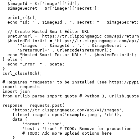
  $imageId = $r['image']['id'];

  $imageSecret = $r['image']['secret'];

  print_r($r);

  echo "Id: " . $imageId . ", secret: " . $imageSecret;

  // Create Hosted Smart Editor URL

  $returnUrl = 'https://tr.clippingmagic.com/api/return
  $hostedEditorUrl = 'https://tr.clippingmagic.com/api/
      '?images=' . $imageId . ':' . $imageSecret .

      '&returnUrl=' . urlencode($returnUrl);

  echo "Hosted Smart Editor URL: " . $hostedEditorUrl;

} else {

  echo "Error: " . $data;

}

curl_close($ch);
# Requires "requests" to be installed (see https://pypi
import requests

import json

from urllib.parse import quote # Python 3, urllib.quote
response = requests.post(

    'https://tr.clippingmagic.com/api/v1/images',

    files={'image': open('example.jpeg', 'rb')},

    data={

        'format': 'json',

        'test': 'true' # TODO: Remove for production

        # TODO: Add more upload options here

    },
