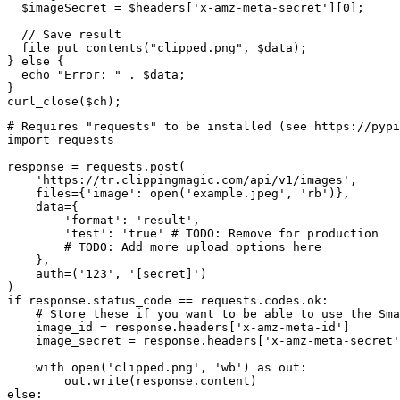
  $imageSecret = $headers['x-amz-meta-secret'][0];

  // Save result

  file_put_contents("clipped.png", $data);

} else {

  echo "Error: " . $data;

}

curl_close($ch);
# Requires "requests" to be installed (see https://pypi
import requests

response = requests.post(

    'https://tr.clippingmagic.com/api/v1/images',

    files={'image': open('example.jpeg', 'rb')},

    data={

        'format': 'result',

        'test': 'true' # TODO: Remove for production

        # TODO: Add more upload options here

    },

    auth=('123', '[secret]')

)

if response.status_code == requests.codes.ok:

    # Store these if you want to be able to use the Sma
    image_id = response.headers['x-amz-meta-id']

    image_secret = response.headers['x-amz-meta-secret'
    with open('clipped.png', 'wb') as out:

        out.write(response.content)

else:
