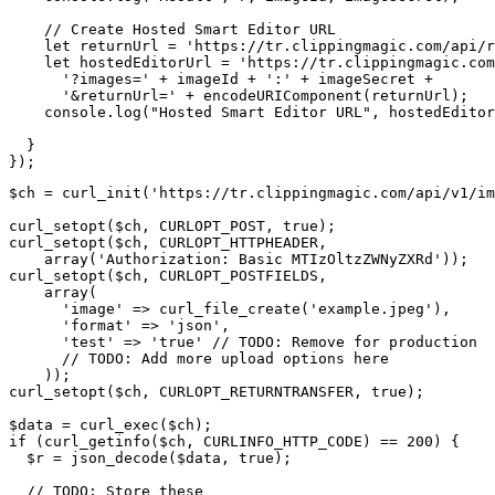
    // Create Hosted Smart Editor URL

    let returnUrl = 'https://tr.clippingmagic.com/api/r
    let hostedEditorUrl = 'https://tr.clippingmagic.com
      '?images=' + imageId + ':' + imageSecret +

      '&returnUrl=' + encodeURIComponent(returnUrl);

    console.log("Hosted Smart Editor URL", hostedEditor
  }

$ch = curl_init('https://tr.clippingmagic.com/api/v1/im
curl_setopt($ch, CURLOPT_POST, true);

curl_setopt($ch, CURLOPT_HTTPHEADER,

    array('Authorization: Basic MTIzOltzZWNyZXRd'));

curl_setopt($ch, CURLOPT_POSTFIELDS,

    array(

      'image' => curl_file_create('example.jpeg'),

      'format' => 'json',

      'test' => 'true' // TODO: Remove for production

      // TODO: Add more upload options here

    ));

curl_setopt($ch, CURLOPT_RETURNTRANSFER, true);

$data = curl_exec($ch);

if (curl_getinfo($ch, CURLINFO_HTTP_CODE) == 200) {

  $r = json_decode($data, true);

  // TODO: Store these
