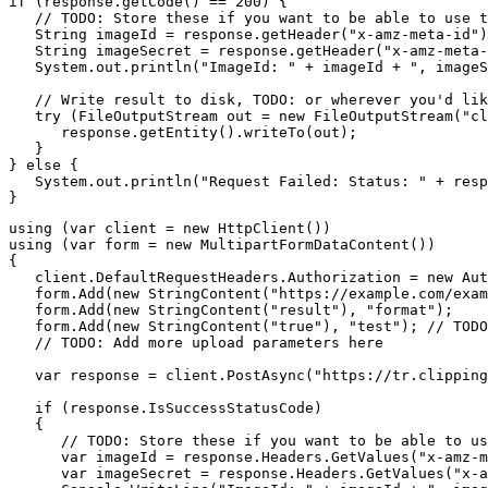
if (response.getCode() == 200) {

   // TODO: Store these if you want to be able to use t
   String imageId = response.getHeader("x-amz-meta-id")
   String imageSecret = response.getHeader("x-amz-meta-
   System.out.println("ImageId: " + imageId + ", imageS
   // Write result to disk, TODO: or wherever you'd lik
   try (FileOutputStream out = new FileOutputStream("cl
      response.getEntity().writeTo(out);

   }

} else {

   System.out.println("Request Failed: Status: " + resp
using (var client = new HttpClient())

using (var form = new MultipartFormDataContent())

{

   client.DefaultRequestHeaders.Authorization = new Aut
   form.Add(new StringContent("https://example.com/exam
   form.Add(new StringContent("result"), "format");

   form.Add(new StringContent("true"), "test"); // TODO
   // TODO: Add more upload parameters here

   var response = client.PostAsync("https://tr.clipping
   if (response.IsSuccessStatusCode)

   {

      // TODO: Store these if you want to be able to us
      var imageId = response.Headers.GetValues("x-amz-m
      var imageSecret = response.Headers.GetValues("x-a