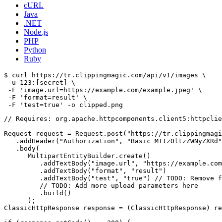
cURL
Java
.NET
Node.js
PHP
Python
Ruby
$ curl https://tr.clippingmagic.com/api/v1/images \

 -u 123:[secret] \

 -F 'image.url=https://example.com/example.jpeg' \

 -F 'format=result' \

// Requires: org.apache.httpcomponents.client5:httpclie
Request request = Request.post("https://tr.clippingmagi
   .addHeader("Authorization", "Basic MTIzOltzZWNyZXRd"
   .body(

      MultipartEntityBuilder.create()

         .addTextBody("image.url", "https://example.com
         .addTextBody("format", "result")

         .addTextBody("test", "true") // TODO: Remove f
         // TODO: Add more upload parameters here

         .build()

      );

ClassicHttpResponse response = (ClassicHttpResponse) re