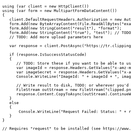
using (var client = new HttpClient())

using (var form = new MultipartFormDataContent())

{

   client.DefaultRequestHeaders.Authorization = new Aut
   form.Add(new ByteArrayContent(File.ReadAllBytes("exa
   form.Add(new StringContent("result"), "format");

   form.Add(new StringContent("true"), "test"); // TODO
   // TODO: Add more upload parameters here

   var response = client.PostAsync("https://tr.clipping
   if (response.IsSuccessStatusCode)

   {

      // TODO: Store these if you want to be able to us
      var imageId = response.Headers.GetValues("x-amz-m
      var imageSecret = response.Headers.GetValues("x-a
      Console.WriteLine("ImageId: " + imageId + ", imag
      // Write result to disk, TODO: or wherever you'd 
      FileStream outStream = new FileStream("clipped.pn
      response.Content.CopyToAsync(outStream).ContinueW
   }

   else

   {

       Console.WriteLine("Request Failed: Status: " + r
   }

// Requires "request" to be installed (see https://www.