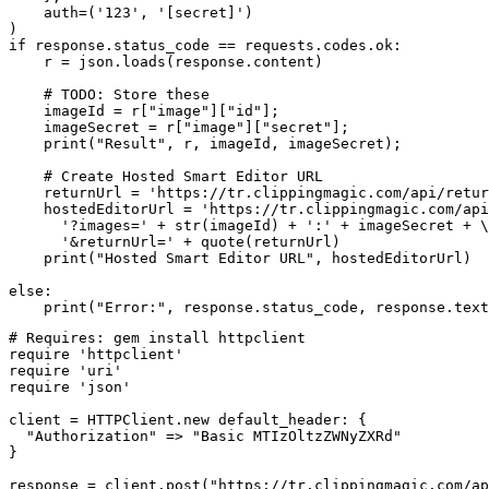
    auth=('123', '[secret]')

)

if response.status_code == requests.codes.ok:

    r = json.loads(response.content)

    # TODO: Store these

    imageId = r["image"]["id"];

    imageSecret = r["image"]["secret"];

    print("Result", r, imageId, imageSecret);

    # Create Hosted Smart Editor URL

    returnUrl = 'https://tr.clippingmagic.com/api/retur
    hostedEditorUrl = 'https://tr.clippingmagic.com/api
      '?images=' + str(imageId) + ':' + imageSecret + \

      '&returnUrl=' + quote(returnUrl)

    print("Hosted Smart Editor URL", hostedEditorUrl)

else:

# Requires: gem install httpclient

require 'httpclient'

require 'uri'

require 'json'

client = HTTPClient.new default_header: {

  "Authorization" => "Basic MTIzOltzZWNyZXRd"

}

response = client.post("https://tr.clippingmagic.com/ap