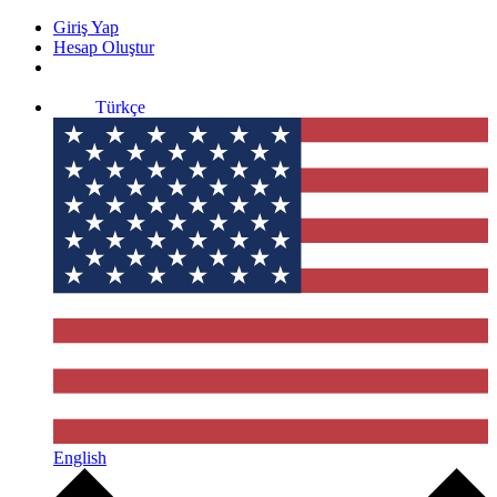
Giriş Yap
Hesap Oluştur
Türkçe
English