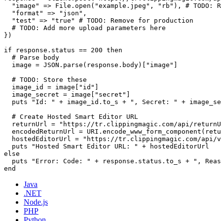
  "image" => File.open("example.jpeg", "rb"), # TODO: R
  "format" => "json",

  "test" => "true" # TODO: Remove for production

  # TODO: Add more upload parameters here

})

if response.status == 200 then

  # Parse body

  image = JSON.parse(response.body)["image"]

  # TODO: Store these

  image_id = image["id"]

  image_secret = image["secret"]

  puts "Id: " + image_id.to_s + ", Secret: " + image_se
  # Create Hosted Smart Editor URL

  returnUrl = "https://tr.clippingmagic.com/api/returnU
  encodedReturnUrl = URI.encode_www_form_component(retu
  hostedEditorUrl = "https://tr.clippingmagic.com/api/v
  puts "Hosted Smart Editor URL: " + hostedEditorUrl

else

  puts "Error: Code: " + response.status.to_s + ", Reas
Java
.NET
Node.js
PHP
Python