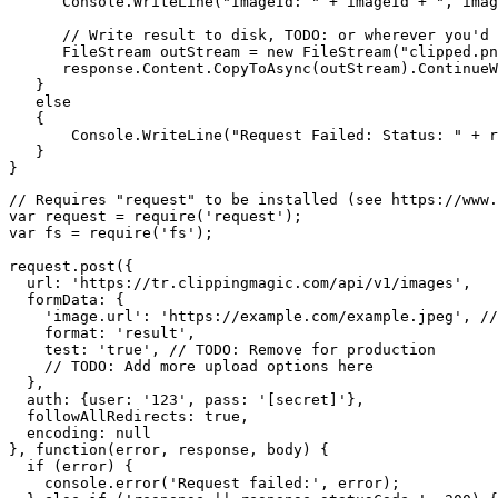
      Console.WriteLine("ImageId: " + imageId + ", imag
      // Write result to disk, TODO: or wherever you'd 
      FileStream outStream = new FileStream("clipped.pn
      response.Content.CopyToAsync(outStream).ContinueW
   }

   else

   {

       Console.WriteLine("Request Failed: Status: " + r
   }

// Requires "request" to be installed (see https://www.
var request = require('request');

var fs = require('fs');

request.post({

  url: 'https://tr.clippingmagic.com/api/v1/images',

  formData: {

    'image.url': 'https://example.com/example.jpeg', //
    format: 'result',

    test: 'true', // TODO: Remove for production

    // TODO: Add more upload options here

  },

  auth: {user: '123', pass: '[secret]'},

  followAllRedirects: true,

  encoding: null

}, function(error, response, body) {

  if (error) {

    console.error('Request failed:', error);
