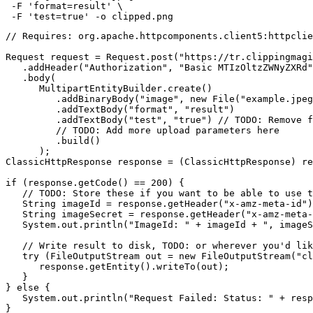
 -F 'format=result' \

// Requires: org.apache.httpcomponents.client5:httpclie
Request request = Request.post("https://tr.clippingmagi
   .addHeader("Authorization", "Basic MTIzOltzZWNyZXRd"
   .body(

      MultipartEntityBuilder.create()

         .addBinaryBody("image", new File("example.jpeg
         .addTextBody("format", "result")

         .addTextBody("test", "true") // TODO: Remove f
         // TODO: Add more upload parameters here

         .build()

      );

ClassicHttpResponse response = (ClassicHttpResponse) re
if (response.getCode() == 200) {

   // TODO: Store these if you want to be able to use t
   String imageId = response.getHeader("x-amz-meta-id")
   String imageSecret = response.getHeader("x-amz-meta-
   System.out.println("ImageId: " + imageId + ", imageS
   // Write result to disk, TODO: or wherever you'd lik
   try (FileOutputStream out = new FileOutputStream("cl
      response.getEntity().writeTo(out);

   }

} else {

   System.out.println("Request Failed: Status: " + resp