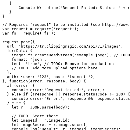
   {

       Console.WriteLine("Request Failed: Status: " + r
   }

// Requires "request" to be installed (see https://www.
var request = require('request');

var fs = require('fs');

request.post({

  url: 'https://tr.clippingmagic.com/api/v1/images',

  formData: {

    image: fs.createReadStream('example.jpeg'), // TODO
    format: 'json',

    test: 'true', // TODO: Remove for production

    // TODO: Add more upload options here

  },

  auth: {user: '123', pass: '[secret]'},

}, function(error, response, body) {

  if (error) {

    console.error('Request failed:', error);

  } else if (!response || response.statusCode != 200) {

    console.error('Error:', response && response.status
  } else {

    let r = JSON.parse(body);

    // TODO: Store these

    let imageId = r.image.id;

    let imageSecret = r.image.secret;

    console.log("Result", r, imageId, imageSecret);
