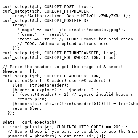
curl_setopt($ch, CURLOPT_POST, true);

curl_setopt($ch, CURLOPT_HTTPHEADER,

    array('Authorization: Basic MTIzOltzZWNyZXRd'));

curl_setopt($ch, CURLOPT_POSTFIELDS,

    array(

      'image' => curl_file_create('example.jpeg'),

      'format' => 'result',

      'test' => 'true' // TODO: Remove for production

      // TODO: Add more upload options here

    ));

curl_setopt($ch, CURLOPT_RETURNTRANSFER, true);

curl_setopt($ch, CURLOPT_FOLLOWLOCATION, true);

// Parse the headers to get the image id & secret

$headers = [];

curl_setopt($ch, CURLOPT_HEADERFUNCTION,

  function($curl, $header) use (&$headers) {

    $len = strlen($header);

    $header = explode(':', $header, 2);

    if (count($header) < 2) // ignore invalid headers

      return $len;

    $headers[strtolower(trim($header[0]))][] = trim($he
    return $len;

  });

$data = curl_exec($ch);

if (curl_getinfo($ch, CURLINFO_HTTP_CODE) == 200) {

  // Store these if you want to be able to use the Smar
  $imageId = $headers['x-amz-meta-id'][0];
