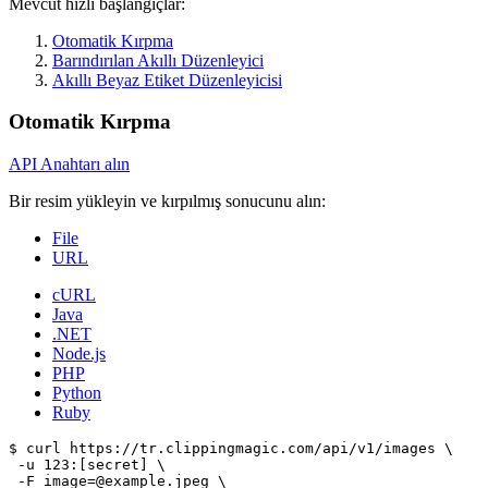
Mevcut hızlı başlangıçlar:
Otomatik Kırpma
Barındırılan Akıllı Düzenleyici
Akıllı Beyaz Etiket Düzenleyicisi
Otomatik Kırpma
API Anahtarı alın
Bir resim yükleyin ve kırpılmış sonucunu alın:
File
URL
cURL
Java
.NET
Node.js
PHP
Python
Ruby
$ curl https://tr.clippingmagic.com/api/v1/images \

 -u 123:[secret] \

 -F image=@example.jpeg \
