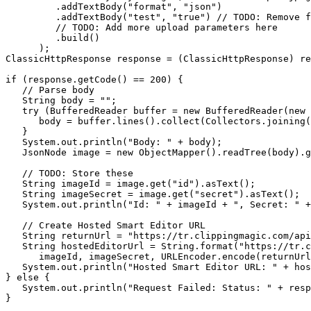
         .addTextBody("format", "json")

         .addTextBody("test", "true") // TODO: Remove f
         // TODO: Add more upload parameters here

         .build()

      );

ClassicHttpResponse response = (ClassicHttpResponse) re
if (response.getCode() == 200) {

   // Parse body

   String body = "";

   try (BufferedReader buffer = new BufferedReader(new 
      body = buffer.lines().collect(Collectors.joining(
   }

   System.out.println("Body: " + body);

   JsonNode image = new ObjectMapper().readTree(body).g
   // TODO: Store these

   String imageId = image.get("id").asText();

   String imageSecret = image.get("secret").asText();

   System.out.println("Id: " + imageId + ", Secret: " +
   // Create Hosted Smart Editor URL

   String returnUrl = "https://tr.clippingmagic.com/api
   String hostedEditorUrl = String.format("https://tr.c
      imageId, imageSecret, URLEncoder.encode(returnUrl
   System.out.println("Hosted Smart Editor URL: " + hos
} else {

   System.out.println("Request Failed: Status: " + resp