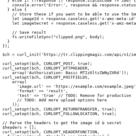
  } else if (!response || response.statusCode != 200) {

    console.error('Error:', response && response.status
  } else {

    // Store these if you want to be able to use the Sm
    let imageId = response.caseless.get('x-amz-meta-id'
    let imageSecret = response.caseless.get('x-amz-meta
    // Save result

    fs.writeFileSync("clipped.png", body);

  }

$ch = curl_init('https://tr.clippingmagic.com/api/v1/im
curl_setopt($ch, CURLOPT_POST, true);

curl_setopt($ch, CURLOPT_HTTPHEADER,

    array('Authorization: Basic MTIzOltzZWNyZXRd'));

curl_setopt($ch, CURLOPT_POSTFIELDS,

    array(

      'image.url' => 'https://example.com/example.jpeg'
      'format' => 'result',

      'test' => 'true' // TODO: Remove for production

      // TODO: Add more upload options here

    ));

curl_setopt($ch, CURLOPT_RETURNTRANSFER, true);

curl_setopt($ch, CURLOPT_FOLLOWLOCATION, true);

// Parse the headers to get the image id & secret

$headers = [];

curl_setopt($ch, CURLOPT_HEADERFUNCTION,
