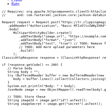
Ruby
// Requires: org.apache.httpcomponents.client5:httpclie
//      and: com.fasterxml.jackson.core:jackson-databin
Request request = Request.post("https://tr.clippingmagi
   .addHeader("Authorization", "Basic MTIzOltzZWNyZXRd"
   .body(

      MultipartEntityBuilder.create()

         .addTextBody("image.url", "https://example.com
         .addTextBody("format", "json")

         .addTextBody("test", "true") // TODO: Remove f
         // TODO: Add more upload parameters here

         .build()

      );

ClassicHttpResponse response = (ClassicHttpResponse) re
if (response.getCode() == 200) {

   // Parse body

   String body = "";

   try (BufferedReader buffer = new BufferedReader(new 
      body = buffer.lines().collect(Collectors.joining(
   }

   System.out.println("Body: " + body);

   JsonNode image = new ObjectMapper().readTree(body).g
   // TODO: Store these

   String imageId = image.get("id").asText();

   String imageSecret = image.get("secret").asText();
