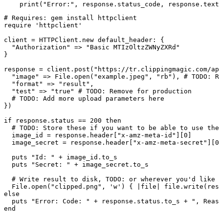
# Requires: gem install httpclient

require 'httpclient'

client = HTTPClient.new default_header: {

  "Authorization" => "Basic MTIzOltzZWNyZXRd"

}

response = client.post("https://tr.clippingmagic.com/ap
  "image" => File.open("example.jpeg", "rb"), # TODO: R
  "format" => "result",

  "test" => "true" # TODO: Remove for production

  # TODO: Add more upload parameters here

})

if response.status == 200 then

  # TODO: Store these if you want to be able to use the
  image_id = response.header["x-amz-meta-id"][0]

  image_secret = response.header["x-amz-meta-secret"][0
  puts "Id: " + image_id.to_s

  puts "Secret: " + image_secret.to_s

  # Write result to disk, TODO: or wherever you'd like

  File.open("clipped.png", 'w') { |file| file.write(res
else

  puts "Error: Code: " + response.status.to_s + ", Reas