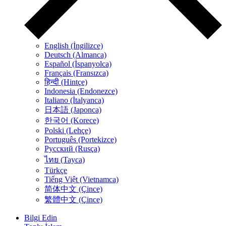
English (İngilizce)
Deutsch (Almanca)
Español (İspanyolca)
Français (Fransızca)
हिन्दी (Hintçe)
Indonesia (Endonezce)
Italiano (İtalyanca)
日本語 (Japonca)
한국어 (Korece)
Polski (Lehçe)
Português (Portekizce)
Русский (Rusça)
ไทย (Tayca)
Türkçe
Tiếng Việt (Vietnamca)
简体中文 (Çince)
繁體中文 (Çince)
Bilgi Edin